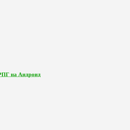
РПГ на Андроид