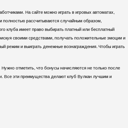
ботчиками. На сайте можно играть в игровых автоматах,
ации полностью рассчитываются случайным образом,
ого клуба имеет право выбирать платный или бесплатный
рискуя своими средствами, получать положительные эмоции и
ный режим и выиграть денежные вознаграждения. Чтобы играть
. Нужно отметить, что бонусы начисляются не только после
ги. Все эти преимущества делают клуб Вулкан лучшим и