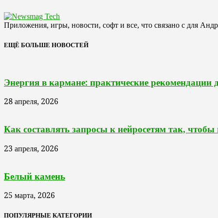
Приложения, игры, новости, софт и все, что связано с для Анд
ЕЩЁ БОЛЬШЕ НОВОСТЕЙ
Энергия в кармане: практические рекомендации 
28 апреля, 2026
Как составлять запросы к нейросетям так, чтобы
23 апреля, 2026
Белый камень
25 марта, 2026
ПОПУЛЯРНЫЕ КАТЕГОРИИ