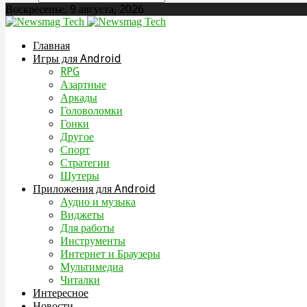
Воскресенье, 9 августа, 2026
Главная
Игры для Android
RPG
Азартные
Аркады
Головоломки
Гонки
Другое
Спорт
Стратегии
Шутеры
Приложения для Android
Аудио и музыка
Виджеты
Для работы
Инструменты
Интернет и Браузеры
Мультимедиа
Читалки
Интересное
Новости