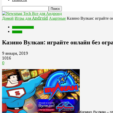
Все для Андроид
Домой
Игры для Android
Азартные
Казино Вулкан: играйте о
Игры для Android
Азартные
Казино Вулкан: играйте онлайн без ог
9 января, 2019
1016
0
Казино Вулкан – э