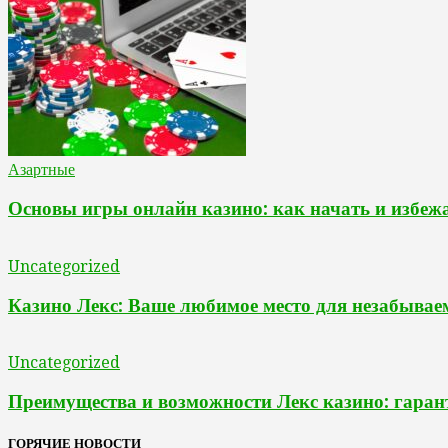
Азартные
Основы игры онлайн казино: как начать и избеж
Uncategorized
Казино Лекс: Ваше любимое место для незабывае
Uncategorized
Преимущества и возможности Лекс казино: гаран
ГОРЯЧИЕ НОВОСТИ