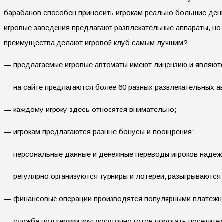
барабанов способен приносить игрокам реально большие день
игровые заведения предлагают развлекательные аппараты, н
преимущества делают игровой клуб самым лучшим?
— предлагаемые игровые автоматы имеют лицензию и являютс
— на сайте предлагаются более 60 разных развлекательных а
— каждому игроку здесь относятся внимательно;
— игрокам предлагаются разные бонусы и поощрения;
— персональные данные и денежные переводы игроков наде
— регулярно организуются турниры и лотереи, разыгрываются
— финансовые операции производятся популярными платежн
— служба поддержки круглосуточно готов помогать посетите