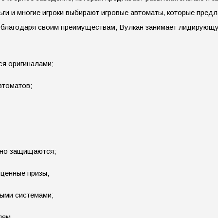
ги и многие игроки выбирают игровые автоматы, которые предл
о благодаря своим преимуществам, Вулкан занимает лидирующу
я оригиналами;
втоматов;
жно защищаются;
 ценные призы;
ыми системами;
лям.