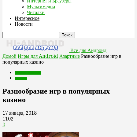
Интернет и Браузеры
Мультимедиа
Читалки
Интересное
Новости
Все для Андроид
Домой
Игры для Android
Азартные
Разнообразие игр в
популярных казино
Игры для Android
Азартные
Разнообразие игр в популярных
казино
17 января, 2018
1102
0