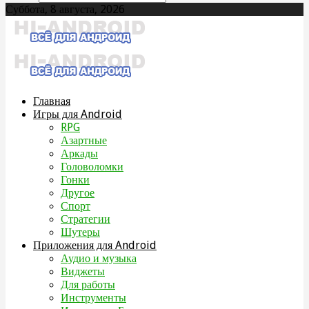
Суббота, 8 августа, 2026
Главная
Игры для Android
RPG
Азартные
Аркады
Головоломки
Гонки
Другое
Спорт
Стратегии
Шутеры
Приложения для Android
Аудио и музыка
Виджеты
Для работы
Инструменты