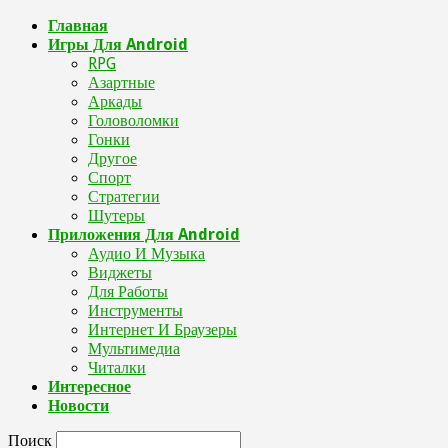
Главная
Игры Для Android
RPG
Азартные
Аркады
Головоломки
Гонки
Другое
Спорт
Стратегии
Шутеры
Приложения Для Android
Аудио И Музыка
Виджеты
Для Работы
Инструменты
Интернет И Браузеры
Мультимедиа
Читалки
Интересное
Новости
Поиск