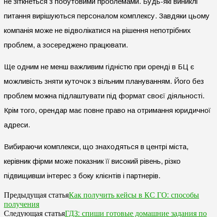
не зіткнеться з побутовими проблемами. Будь-які виниклі
питання вирішуються персоналом комплексу. Завдяки цьому
компанія може не відволікатися на рішення непотрібних
проблем, а зосереджено працювати.
Ще одним не менш важливим гідністю при оренді в БЦ є
можливість зняти куточок з вільним плануванням. Його без
проблем можна підлаштувати під формат своєї діяльності.
Крім того, орендар має повне право на отримання юридичної
адреси.
Вибираючи комплекси, що знаходяться в центрі міста,
керівник фірми може показник її високий рівень, різко
підвищивши інтерес з боку клієнтів і партнерів.
Как получить кейсы в КС ГО: способы
Предыдущая статья
получения
ГДЗ: спиши готовые домашние задания по
Следующая статья