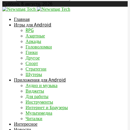
Суббота, 8 августа, 2026
Главная
Игры для Android
RPG
Азартные
Аркады
Головоломки
Гонки
Другое
Спорт
Стратегии
Шутеры
Приложения для Android
Аудио и музыка
Виджеты
Для работы
Инструменты
Интернет и Браузеры
Мультимедиа
Читалки
Интересное
Новости