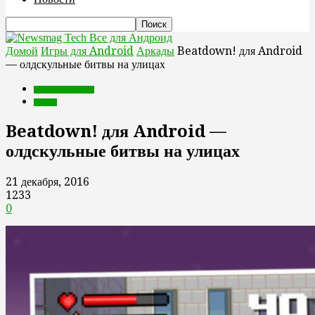
Все для Андроид
Домой
Игры для Android
Аркады
Beatdown! для Android
— олдскульные битвы на улицах
Игры для Android
Аркады
Beatdown! для Android —
олдскульные битвы на улицах
21 декабря, 2016
1233
0