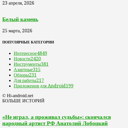
23 апреля, 2026
Белый камень
25 марта, 2026
ПОПУЛЯРНЫЕ КАТЕГОРИИ
Интересное
4849
Новости
2420
Инструменты
381
Азартные
315
Обзоры
231
Для работы
217
Приложения для Android
199
© Hi-android.net
БОЛЬШЕ ИСТОРИЙ
«Не играл, а проживал судьбы»: скончался
народный артист РФ Анатолий Лобоцкий