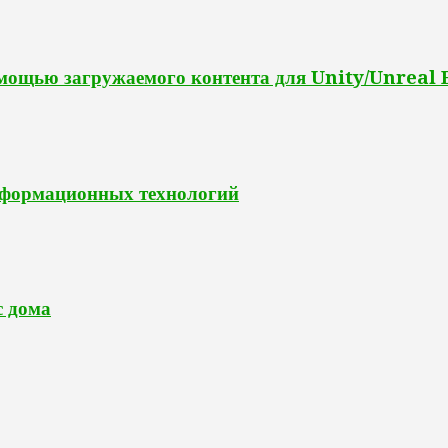
омощью загружаемого контента для Unity/Unreal
информационных технологий
с дома