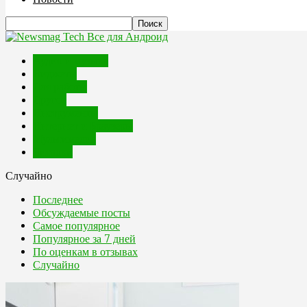
Все для Андроид
Аудио и музыка
Виджеты
Для работы
Другое
Инструменты
Интернет и Браузеры
Мультимедиа
Читалки
Случайно
Последнее
Обсуждаемые посты
Самое популярное
Популярное за 7 дней
По оценкам в отзывах
Случайно