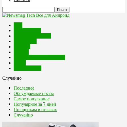
Все для Андроид
FAQ
Без категории
Игры для Android
Интересное
Новости
Обзоры
Приложения для Android
Спорт
Темы андроид
Случайно
Последнее
Обсуждаемые посты
Самое популярное
Популярное за 7 дней
По оценкам в отзывах
Случайно