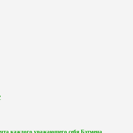
?
чта каждого уважающего себя Бэтмена