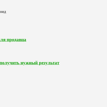
роид
для продавца
 получить нужный результат