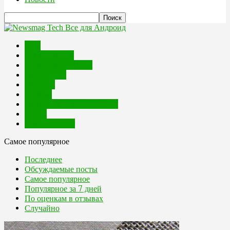
Все для Андроид
FAQ
Без категории
Игры для Android
Интересное
Новости
Обзоры
Приложения для Android
Спорт
Темы андроид
Самое популярное
Последнее
Обсуждаемые посты
Самое популярное
Популярное за 7 дней
По оценкам в отзывах
Случайно