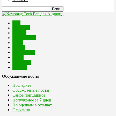
Все для Андроид
RPG
Азартные
Аркады
Головоломки
Гонки
Другое
Симуляторы
Спорт
Стратегии
Шутеры
Обсуждаемые посты
Последнее
Обсуждаемые посты
Самое популярное
Популярное за 7 дней
По оценкам в отзывах
Случайно