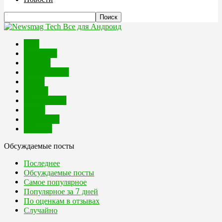
Все для Андроид
RPG
Азартные
Аркады
Головоломки
Гонки
Другое
Симуляторы
Спорт
Стратегии
Шутеры
Обсуждаемые посты
Последнее
Обсуждаемые посты
Самое популярное
Популярное за 7 дней
По оценкам в отзывах
Случайно