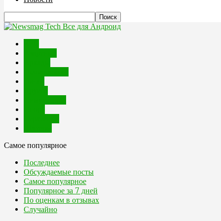
Все для Андроид
RPG
Азартные
Аркады
Головоломки
Гонки
Другое
Симуляторы
Спорт
Стратегии
Шутеры
Самое популярное
Последнее
Обсуждаемые посты
Самое популярное
Популярное за 7 дней
По оценкам в отзывах
Случайно