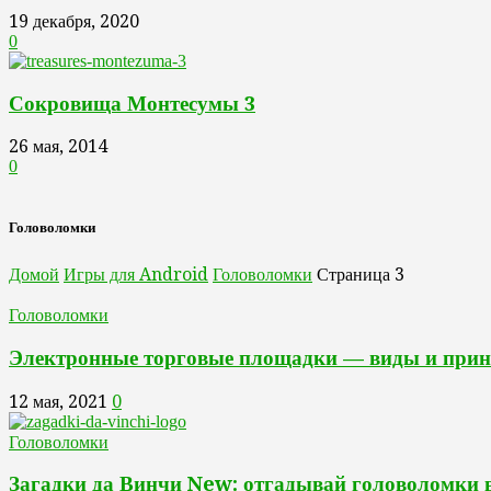
19 декабря, 2020
0
Сокровища Монтесумы 3
26 мая, 2014
0
Головоломки
Домой
Игры для Android
Головоломки
Страница 3
Головоломки
Электронные торговые площадки — виды и при
12 мая, 2021
0
Головоломки
Загадки да Винчи New: отгадывай головоломки в