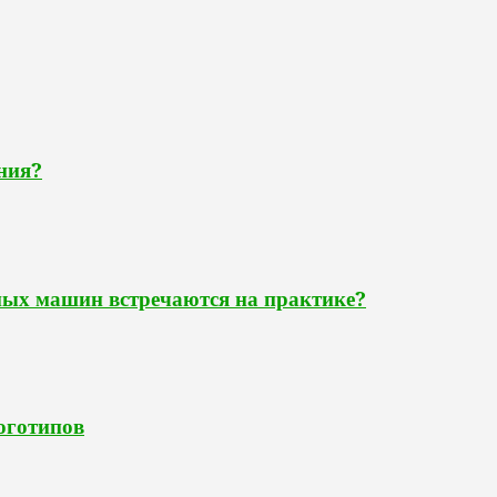
ния?
ных машин встречаются на практике?
оготипов