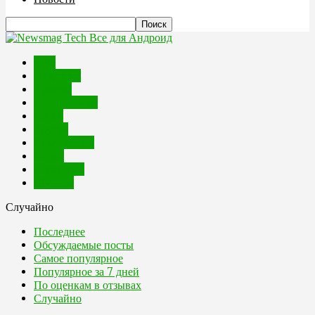
Все для Андроид
RPG
Азартные
Аркады
Головоломки
Гонки
Другое
Симуляторы
Спорт
Стратегии
Шутеры
Случайно
Последнее
Обсуждаемые посты
Самое популярное
Популярное за 7 дней
По оценкам в отзывах
Случайно